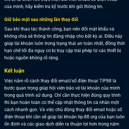
của mình, hãy kiểm tra kỹ trước khi gửi thông tin.
Giữ bảo mật sau những lần thay đổi
Sau khi thao tác thành công, bạn nên đổi mật khẩu và
không chia sẻ thông tin đăng nhập cho bất kỳ ai. Điều này
giúp tài khoản luôn trong trạng thái an toàn nhất, đồng thời
hạn chế tối đa nguy cơ bị truy cập trái phép từ các thiết bị
hoặc nguồn không rõ ràng.
Kết luận
Việc nắm rõ cách thay đổi email/số điện thoại TIP88 là
bước quan trọng giúp hội viên bảo vệ tài khoản của mình
trong quá trình sử dụng. Chỉ cần thực hiện đúng quy trình
thì bạn hoàn toàn có thể cập nhật thông tin cá nhân một
cách nhanh gọn. Và việc chủ động thay đổi email hoặc số
điện thoại khi cần sẽ giúp tài khoản tip-88.org của bạn luôn
ổn định và các giao dịch diễn ra thuận lợi hơn trong năm