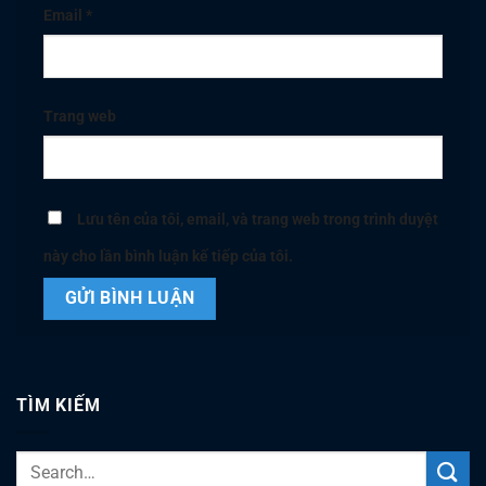
Email
*
Trang web
Lưu tên của tôi, email, và trang web trong trình duyệt
này cho lần bình luận kế tiếp của tôi.
TÌM KIẾM