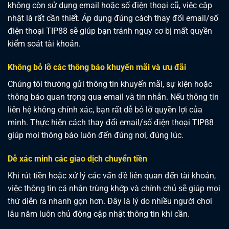
không còn sử dụng email hoặc số điện thoại cũ, việc cập
nhật là rất cần thiết. Áp dụng đúng cách thay đổi email/số
điện thoại TIP88 sẽ giúp bạn tránh nguy cơ bị mất quyền
kiểm soát tài khoản.
Không bỏ lỡ các thông báo khuyến mãi và ưu đãi
Chúng tôi thường gửi thông tin khuyến mãi, sự kiện hoặc
thông báo quan trọng qua email và tin nhắn. Nếu thông tin
liên hệ không chính xác, bạn rất dễ bỏ lỡ quyền lợi của
mình. Thực hiện cách thay đổi email/số điện thoại TIP88
giúp mọi thông báo luôn đến đúng nơi, đúng lúc.
Dễ xác minh các giao dịch chuyển tiền
Khi rút tiền hoặc xử lý các vấn đề liên quan đến tài khoản,
việc thông tin cá nhân trùng khớp và chính chủ sẽ giúp mọi
thứ diễn ra nhanh gọn hơn. Đây là lý do nhiều người chơi
lâu năm luôn chủ động cập nhật thông tin khi cần.