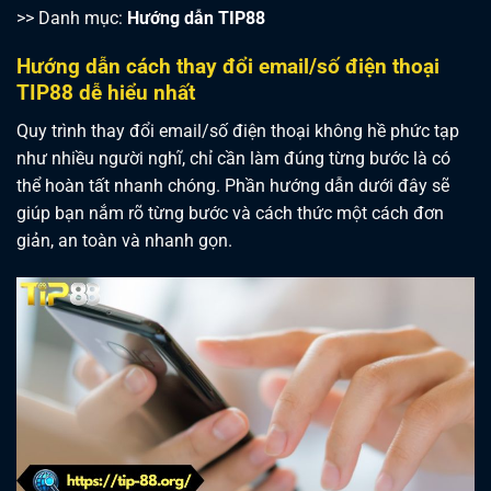
>> Danh mục:
Hướng dẫn TIP88
Hướng dẫn cách thay đổi email/số điện thoại
TIP88 dễ hiểu nhất
Quy trình thay đổi email/số điện thoại không hề phức tạp
như nhiều người nghĩ, chỉ cần làm đúng từng bước là có
thể hoàn tất nhanh chóng. Phần hướng dẫn dưới đây sẽ
giúp bạn nắm rõ từng bước và cách thức một cách đơn
giản, an toàn và nhanh gọn.