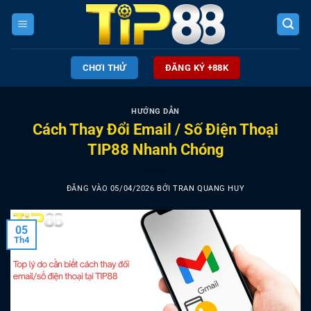
Bỏ
qua
nội
dung
CHƠI THỬ
ĐĂNG KÝ +88K
HƯỚNG DẪN
Cách Thay Đổi Email / Số Điện Thoại
TIP88 Nhanh Chóng
ĐĂNG VÀO
05/04/2026
BỞI
TRAN QUANG HUY
05
Th4