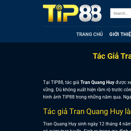
Bỏ
qua
nội
dung
TRANG CHỦ
GIỚI THI
Tác Giả T
Tại TIP88, tác giả
Tran Quang Huy
được xe
vững. Dù không xuất hiện rầm rộ trước cô
hình ảnh TIP88 trong những năm qua. Nga
Tác giả Tran Quang Huy là
Tran Quang Huy sinh ngày 12 tháng 4 năm 1