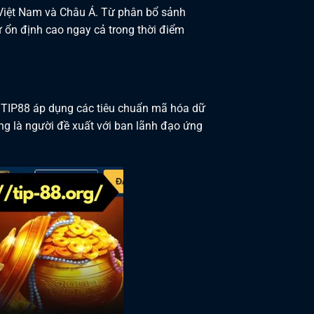
g Việt Nam và Châu Á. Từ phân bổ sảnh
ự ổn định cao ngay cả trong thời điểm
, TIP88 áp dụng các tiêu chuẩn mã hóa dữ
ũng là người đề xuất với ban lãnh đạo ứng