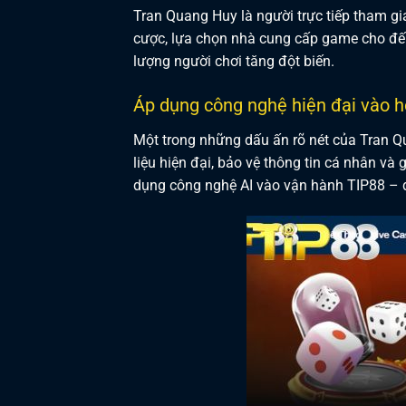
Tran Quang Huy là người trực tiếp tham gi
cược, lựa chọn nhà cung cấp game cho đến t
lượng người chơi tăng đột biến.
Áp dụng công nghệ hiện đại vào 
Một trong những dấu ấn rõ nét của Tran Q
liệu hiện đại, bảo vệ thông tin cá nhân và
dụng công nghệ AI vào vận hành TIP88 – đ