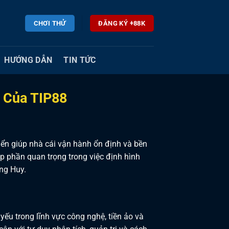
CHƠI THỬ
ĐĂNG KÝ +88K
HƯỚNG DẪN
TIN TỨC
 Của TIP88
ển giúp nhà cái vận hành ổn định và bền
 phần quan trọng trong việc định hình
ang Huy.
ếu trong lĩnh vực công nghệ, tiền ảo và