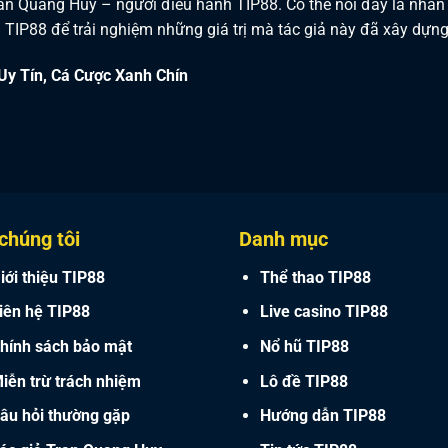
ả Tran Quang Huy – người điều hành TIP88. Có thể nói đây là nh
 TIP88 để trải nghiệm những giá trị mà tác giả này đã xây dựn
 Uy Tín, Cá Cược Xanh Chín
chúng tôi
Danh mục
iới thiệu TIP88
Thể thao TIP88
iên hệ TIP88
Live casino TIP88
hính sách bảo mật
Nổ hũ TIP88
iễn trừ trách nhiệm
Lô đề TIP88
âu hỏi thường gặp
Hướng dẫn TIP88