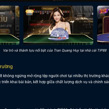
Vai trò và thành tựu nổi bật của Tran Quang Huy tại nhà cái TIP88
trường
8 không ngừng mở rộng tệp người chơi tại nhiều thị trường khá
 triển khai bài bản, kết hợp giữa chất lượng dịch vụ và chính s