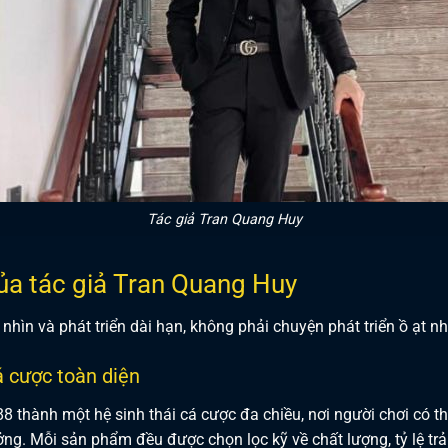
Tác giả Tran Quang Huy
ủa tác giả Tran Quang Huy
nhìn và phát triển dài hạn, không phải chuyện phát triển ồ ạt 
 cược toàn diện
 thành một hệ sinh thái cá cược đa chiều, nơi người chơi có t
ng. Mỗi sản phẩm đều được chọn lọc kỹ về chất lượng, tỷ lệ tr