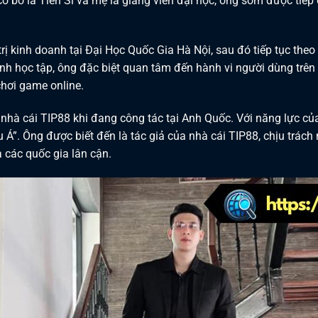
có bố là Tiến Sĩ và mẹ là giảng viên đại học, ông sớm được tiếp 
ị kinh doanh tại Đại Học Quốc Gia Hà Nội, sau đó tiếp tục theo
nh học tập, ông đặc biệt quan tâm đến hành vi người dùng trên
chơi game online.
nhà cái TIP88 khi đang công tác tại Anh Quốc. Với năng lực c
âu Á”. Ông được biết đến là tác giả của nhà cái TIP88, chịu trá
 các quốc gia lân cận.