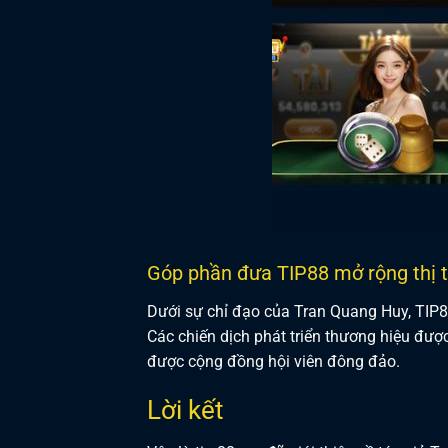
Góp phần đưa TIP88 mở rộng thị 
Dưới sự chỉ đạo của Tran Quang Huy, TIP8
Các chiến dịch phát triển thương hiệu được
được cộng đồng hội viên đông đảo.
Lời kết