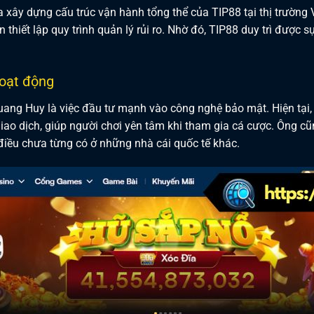
a xây dựng cấu trúc vận hành tổng thể của TIP88 tại thị trườn
hiết lập quy trình quản lý rủi ro. Nhờ đó, TIP88 duy trì được s
hoạt động
uang Huy là việc đầu tư mạnh vào công nghệ bảo mật. Hiện tại
 giao dịch, giúp người chơi yên tâm khi tham gia cá cược. Ông c
iều chưa từng có ở những nhà cái quốc tế khác.