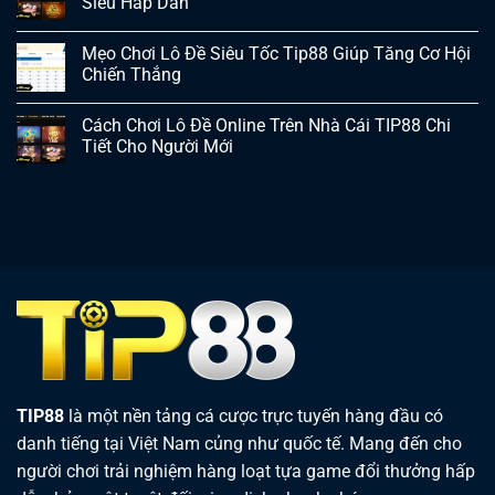
Siêu Hấp Dẫn
Cơ
ở
Hội
Link
Không
Làm
Vào
có
Mẹo Chơi Lô Đề Siêu Tốc Tip88 Giúp Tăng Cơ Hội
Giàu
TIP88
bình
Mà
–
luận
Chiến Thắng
Bet
Cập
ở
Thủ
Nhật
Lô
Không
Không
Địa
Đề
có
Cách Chơi Lô Đề Online Trên Nhà Cái TIP88 Chi
Thể
Chỉ
Siêu
bình
Bỏ
Truy
Tốc
luận
Tiết Cho Người Mới
Lỡ
Cập
TIP88
ở
Mới
–
Mẹo
Không
Nhất
Cược
Chơi
có
Và
Nhanh,
Lô
bình
An
Trả
Đề
luận
Toàn
Thưởng
Siêu
ở
Năm
Siêu
Tốc
Cách
2026
Hấp
Tip88
Chơi
Dẫn
Giúp
Lô
Tăng
Đề
Cơ
Online
Hội
Trên
Chiến
Nhà
Thắng
Cái
TIP88
Chi
Tiết
Cho
TIP88
là một nền tảng cá cược trực tuyến hàng đầu có
Người
Mới
danh tiếng tại Việt Nam củng như quốc tế. Mang đến cho
người chơi trải nghiệm hàng loạt tựa game đổi thưởng hấp