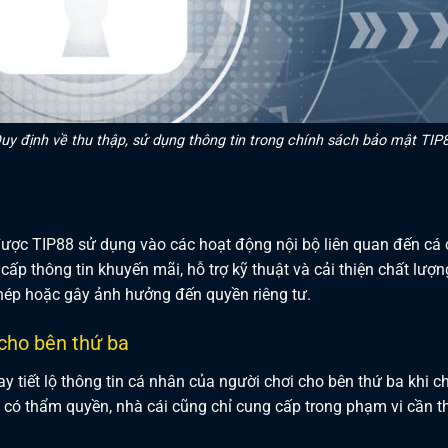
uy định về thu thập, sử dụng thông tin trong chính sách bảo mật TIP
 được TIP88 sử dụng vào các hoạt động nội bộ liên quan đến c
 cấp thông tin khuyến mãi, hỗ trợ kỹ thuật và cải thiện chất lư
phép hoặc gây ảnh hưởng đến quyền riêng tư.
 cho bên thứ ba
ay tiết lộ thông tin cá nhân của người chơi cho bên thứ ba khi 
 có thẩm quyền, nhà cái cũng chỉ cung cấp trong phạm vi cần t