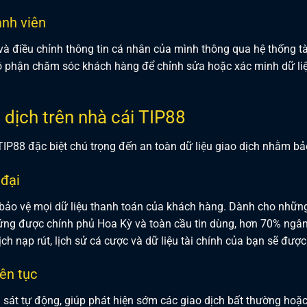
ành viên
 và điều chỉnh thông tin cá nhân của mình thông qua hệ thống t
ừ bộ phận chăm sóc khách hàng để chỉnh sửa hoặc xác minh dữ li
 dịch trên nhà cái TIP88
TIP88 đặc biệt chú trọng đến an toàn dữ liệu giao dịch nhằm bả
đại
ảo vệ mọi dữ liệu thanh toán của khách hàng. Dành cho những 
xứng được chính phủ Hoa Kỳ và toàn cầu tin dùng, hơn 70% ngâ
ịch nạp rút, lịch sử cá cược và dữ liệu tài chính của bạn sẽ đượ
iên tục
sát tự động, giúp phát hiện sớm các giao dịch bất thường hoặc d