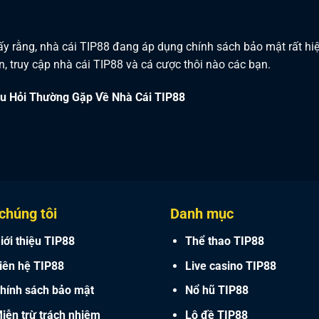
 thấy rằng, nhà cái TIP88 đang áp dụng chính sách bảo mật rất hiệ
n, truy cập nhà cái TIP88 và cá cược thôi nào các bạn.
u Hỏi Thường Gặp Về Nhà Cái TIP88
chúng tôi
Danh mục
iới thiệu TIP88
Thể thao TIP88
iên hệ TIP88
Live casino TIP88
hính sách bảo mật
Nổ hũ TIP88
iễn trừ trách nhiệm
Lô đề TIP88