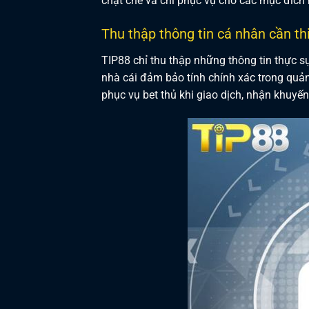
chặt chẽ và chỉ phục vụ cho các mục đích
Thu thập thông tin cá nhân cần th
TIP88 chỉ thu thập những thông tin thực sự 
nhà cái đảm bảo tính chính xác trong quản 
phục vụ bet thủ khi giao dịch, nhận khuyế