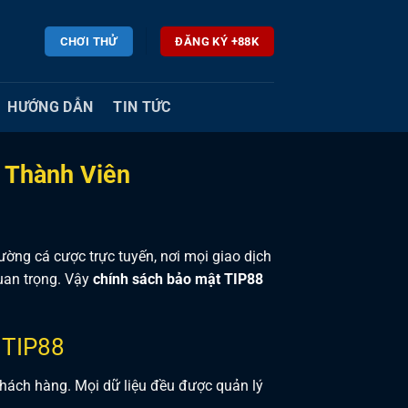
CHƠI THỬ
ĐĂNG KÝ +88K
HƯỚNG DẪN
TIN TỨC
 Thành Viên
rường cá cược trực tuyến, nơi mọi giao dịch
quan trọng. Vậy
chính sách bảo mật TIP88
t TIP88
hách hàng. Mọi dữ liệu đều được quản lý