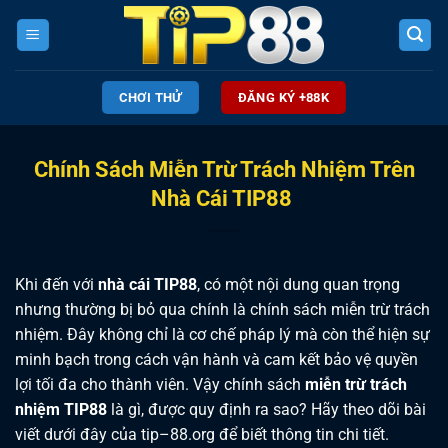
Bỏ
qua
nội
dung
CHƠI THỬ
ĐĂNG KÝ +88K
Chính Sách Miễn Trừ Trách Nhiệm Trên
Nhà Cái TIP88
Khi đến với
nhà cái TIP88
, có một nội dung quan trọng
nhưng thường bị bỏ qua chính là chính sách miễn trừ trách
nhiệm. Đây không chỉ là cơ chế pháp lý mà còn thể hiện sự
minh bạch trong cách vận hành và cam kết bảo vệ quyền
lợi tối đa cho thành viên. Vậy chính sách
miễn trừ trách
nhiệm TIP88
là gì, được quy định ra sao? Hãy theo dõi bài
viết dưới đây của tip–88.org để biết thông tin chi tiết.