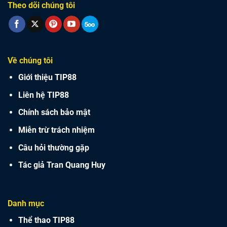
Theo dõi chúng tôi
Về chúng tôi
Giới thiệu TIP88
Liên hệ TIP88
Chính sách bảo mật
Miễn trừ trách nhiệm
Câu hỏi thường gặp
Tác giả Tran Quang Huy
Danh mục
Thể thao TIP88