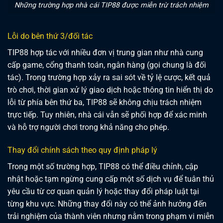
Những trường hợp nhà cái TIP88 được miễn trừ trách nhiệm
Lỗi do bên thứ 3/đối tác
TIP88 hợp tác với nhiều đơn vị trung gian như nhà cung
cấp game, cổng thanh toán, ngân hàng (gọi chung là đối
tác). Trong trường hợp xảy ra sai sót về tỷ lệ cược, kết quả
trò chơi, thời gian xử lý giao dịch hoặc thông tin hiển thị do
lỗi từ phía bên thứ ba, TIP88 sẽ không chịu trách nhiệm
trực tiếp. Tuy nhiên, nhà cái vẫn sẽ phối hợp để xác minh
và hỗ trợ người chơi trong khả năng cho phép.
Thay đổi chính sách theo quy định pháp lý
Trong một số trường hợp, TIP88 có thể điều chỉnh, cập
nhật hoặc tạm ngừng cung cấp một số dịch vụ để tuân thủ
yêu cầu từ cơ quan quản lý hoặc thay đổi pháp luật tại
từng khu vực. Những thay đổi này có thể ảnh hưởng đến
trải nghiệm của thành viên nhưng nằm trong phạm vi miễn