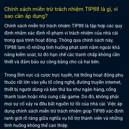
Chính sách miễn trừ trách nhiệm TIP88 là gì, vì
sao cần áp dụng?
Chính sách miễn trừ trách nhiệm TIP88 là tập hợp các quy
định nhằm xác định rõ phạm vi trách nhiệm của nhà cái
trong quá trình hoạt động. Thông qua chính sách này,
TIP88 làm rõ những tình huống phát sinh nằm ngoài khả
năng kiểm soát, từ đó hạn chế các tranh chấp không cần
thiết và đảm bảo sự công bằng cho cả hai bên.
Trong lĩnh vực cá cược trực tuyến, hệ thống hoạt động phụ
thuộc rất lớn vào yếu tố công nghệ, đường truyền internet,
thiết bị người dùng và bên thứ ba như ngân hàng, cổng
thanh toán hoặc nhà cung cấp game. Do đó, không phải
mọi sự cố xảy ra đều bắt nguồn từ lỗi của nhà cái. Việc áp
dụng chính sách miễn trừ trách nhiệm giúp TIP88 xác định
ranh giới rõ ràng giữa nghĩa vụ hỗ trợ thành viên và những
tình huống không thể can thiệp.