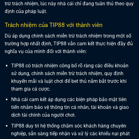
trừ trách nhiệm, lúc này nhà cái chỉ đang tuân thủ theo quy
định của pháp luật.
Trách nhiệm của TIP88 với thành viên
Dù áp dụng chính sách miễn trừ trách nhiệm trong một số
trường hợp nhất định, TIP88 vẫn cam kết thực hiện đầy đủ
nghĩa vụ của mình đối với thành viên:
TIP88 có trách nhiệm công bố rõ ràng các điều khoản
sử dụng, chính sách miễn trừ trách nhiệm, quy định
khuyến mãi và luật chơi để bet thủ nắm bắt trước khi
tham gia cá cược.
Nhà cái cam kết áp dụng các biện pháp bảo mật tiên
tiến nhằm bảo vệ thông tin cá nhân, tài khoản và giao
dịch tài chính của người chơi.
TIP88 duy trì hệ thống chăm sóc khách hàng chuyên
nghiệp, sẵn sàng tiếp nhận và xử lý các khiếu nại phát