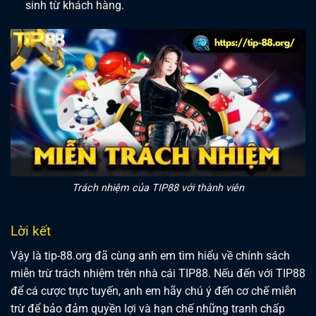
sinh từ khách hàng.
Trách nhiệm của TIP88 với thành viên
Lời kết
Vậy là tip-88.org đã cùng anh em tìm hiểu về chính sách
miễn trừ trách nhiệm trên nhà cái TIP88. Nếu đến với TIP88
để cá cược trực tuyến, anh em hãy chú ý đến cơ chế miễn
trừ để bảo đảm quyền lợi và hạn chế những tranh chấp