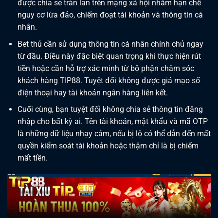
được chia sẻ tràn lan trên mạng xã hội nhằm hạn chế
nguy cơ lừa đảo, chiếm đoạt tài khoản và thông tin cá
nhân.
Bet thủ cần sử dụng thông tin cá nhân chính chủ ngay
từ đầu. Điều này đặc biệt quan trọng khi thực hiện rút
tiền hoặc cần hỗ trợ xác minh từ bộ phận chăm sóc
khách hàng TIP88. Tuyệt đối không được giả mạo số
điện thoại hay tài khoản ngân hàng liên kết.
Cuối cùng, bạn tuyệt đối không chia sẻ thông tin đăng
nhập cho bất kỳ ai. Tên tài khoản, mật khẩu và mã OTP
là những dữ liệu nhạy cảm, nếu bị lộ có thể dẫn đến mất
quyền kiểm soát tài khoản hoặc thậm chí là bị chiếm
mất tiền.