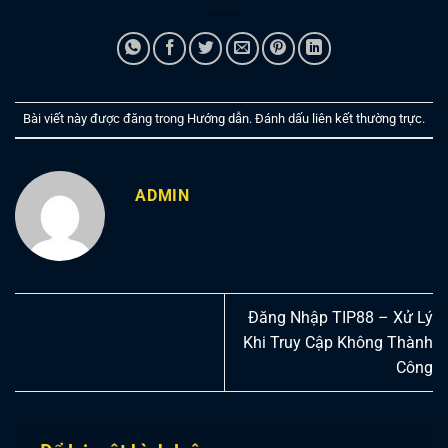
Bài viết này được đăng trong
Hướng dẫn
. Đánh dấu
liên kết thường trực
.
ADMIN
Đăng Nhập TIP88 – Xử Lý
Khi Truy Cập Không Thành
Công