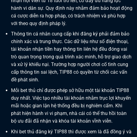
nhận hội viên từ 18 tuổi trở lên, có đầy đủ năng lực
hành vi dân sự. Quy định này nhằm đảm bảo hoạt động
cá cược diễn ra hợp pháp, có trách nhiệm và phù hợp
với theo quy định pháp lý.
Thông tin cá nhân cung cấp khi đăng ký phải đảm bảo
chính xác và trung thực. Các dữ liệu như số điện thoại,
tài khoản nhận tiền hay thông tin liên hệ đều đóng vai
trò quan trọng trong quá trình xác minh, hỗ trợ giao dịch
và xử lý khiếu nại. Trường hợp người chơi cố tình cung
cấp thông tin sai lệch, TIP88 có quyền từ chối các vấn
đề phát sinh.
Mỗi bet thủ chỉ được phép sở hữu một tài khoản TIP88
duy nhất. Việc tạo nhiều tài khoản nhằm trục lợi khuyến
mãi hoặc gian lận hệ thống đều bị nghiêm cấm. Khi
phát hiện hành vi vi phạm, nhà cái có thể thu hồi toàn
bộ ưu đãi đã nhận và khóa tài khoản vĩnh viễn.
Khi bet thủ đăng ký TIP88 thì được xem là đã đồng ý và