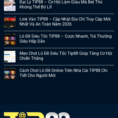
Đại Lý TIP88 – Cơ Hội Làm Giàu Mà Bet Thủ
Không Thể Bỏ Lỡ
Không
có
Link Vào TIP88 – Cập Nhật Địa Chỉ Truy Cập Mới
bình
luận
Nhất Và An Toàn Năm 2026
ở
Đại
Không
Lý
có
Lô Đề Siêu Tốc TIP88 – Cược Nhanh, Trả Thưởng
TIP88
bình
–
luận
Siêu Hấp Dẫn
Cơ
ở
Hội
Link
Không
Làm
Vào
có
Mẹo Chơi Lô Đề Siêu Tốc Tip88 Giúp Tăng Cơ Hội
Giàu
TIP88
bình
Mà
–
luận
Chiến Thắng
Bet
Cập
ở
Thủ
Nhật
Lô
Không
Không
Địa
Đề
có
Cách Chơi Lô Đề Online Trên Nhà Cái TIP88 Chi
Thể
Chỉ
Siêu
bình
Bỏ
Truy
Tốc
luận
Tiết Cho Người Mới
Lỡ
Cập
TIP88
ở
Mới
–
Mẹo
Không
Nhất
Cược
Chơi
có
Và
Nhanh,
Lô
bình
An
Trả
Đề
luận
Toàn
Thưởng
Siêu
ở
Năm
Siêu
Tốc
Cách
2026
Hấp
Tip88
Chơi
Dẫn
Giúp
Lô
Tăng
Đề
Cơ
Online
Hội
Trên