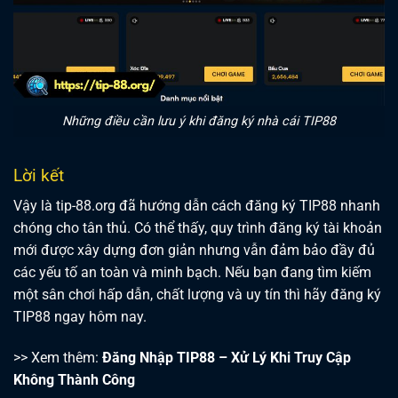
Những điều cần lưu ý khi đăng ký nhà cái TIP88
Lời kết
Vậy là tip-88.org đã hướng dẫn cách đăng ký TIP88 nhanh
chóng cho tân thủ. Có thể thấy, quy trình đăng ký tài khoản
mới được xây dựng đơn giản nhưng vẫn đảm bảo đầy đủ
các yếu tố an toàn và minh bạch. Nếu bạn đang tìm kiếm
một sân chơi hấp dẫn, chất lượng và uy tín thì hãy đăng ký
TIP88 ngay hôm nay.
>> Xem thêm:
Đăng Nhập TIP88 – Xử Lý Khi Truy Cập
Không Thành Công