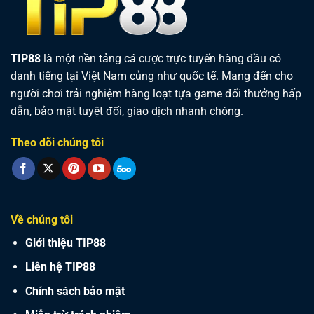
Chiến
Nhà
Thắng
Cái
TIP88
Chi
Tiết
Cho
TIP88
là một nền tảng cá cược trực tuyến hàng đầu có
Người
Mới
danh tiếng tại Việt Nam củng như quốc tế. Mang đến cho
người chơi trải nghiệm hàng loạt tựa game đổi thưởng hấp
dẫn, bảo mật tuyệt đối, giao dịch nhanh chóng.
Theo dõi chúng tôi
Về chúng tôi
Giới thiệu TIP88
Liên hệ TIP88
Chính sách bảo mật