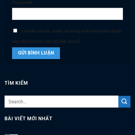
Trang web
Lưu tên của tôi, email, và trang web trong trình duyệt
này cho lần bình luận kế tiếp của tôi.
TÌM KIẾM
BÀI VIẾT MỚI NHẤT