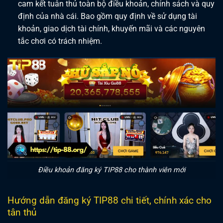
cam kết tuân thủ toàn bộ điều khoản, chính sách và quy
định của nhà cái. Bao gồm quy định về sử dụng tài
khoản, giao dịch tài chính, khuyến mãi và các nguyên
tắc chơi có trách nhiệm.
Điều khoản đăng ký TIP88 cho thành viên mới
Hướng dẫn đăng ký TIP88 chi tiết, chính xác cho
tân thủ