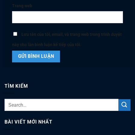
Trang web
Lưu tên của tôi, email, và trang web trong trình duyệt
này cho lần bình luận kế tiếp của tôi.
TÌM KIẾM
BÀI VIẾT MỚI NHẤT