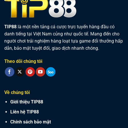
Hội
Trên
Chiến
Nhà
Thắng
Cái
TIP88
Chi
Tiết
Cho
TIP88
là một nền tảng cá cược trực tuyến hàng đầu có
Người
Mới
danh tiếng tại Việt Nam củng như quốc tế. Mang đến cho
người chơi trải nghiệm hàng loạt tựa game đổi thưởng hấp
dẫn, bảo mật tuyệt đối, giao dịch nhanh chóng.
Theo dõi chúng tôi
Về chúng tôi
Giới thiệu TIP88
Liên hệ TIP88
Chính sách bảo mật