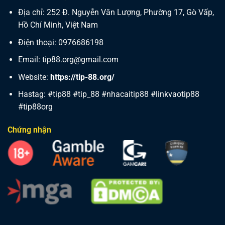
Địa chỉ: 252 Đ. Nguyễn Văn Lượng, Phường 17, Gò Vấp,
Hồ Chí Minh, Việt Nam
Điện thoại: 0976686198
Email:
tip88.org@gmail.com
Website:
https://tip-88.org/
Hastag: #tip88 #tip_88 #nhacaitip88 #linkvaotip88
#tip88org
Chứng nhận