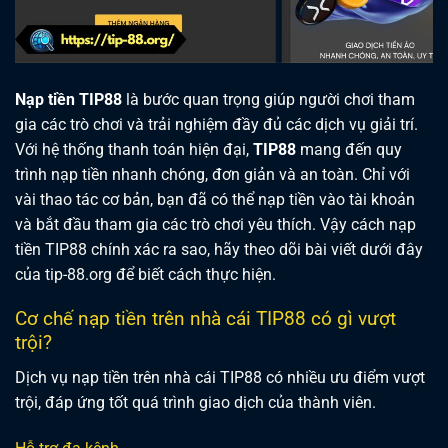
Nạp tiền TIP88
là bước quan trọng giúp người chơi tham
gia các trò chơi và trải nghiệm đầy đủ các dịch vụ giải trí.
Với hệ thống thanh toán hiện đại,
TIP88
mang đến quy
trình nạp tiền nhanh chóng, đơn giản và an toàn. Chỉ với
vài thao tác cơ bản, bạn đã có thể nạp tiền vào tài khoản
và bắt đầu tham gia các trò chơi yêu thích. Vậy cách nạp
tiền TIP88 chính xác ra sao, hãy theo dõi bài viết dưới đây
của tip-88.org để biết cách thực hiện.
Cơ chế nạp tiền trên nhà cái TIP88 có gì vượt
trội?
Dịch vụ nạp tiền trên nhà cái TIP88 có nhiều ưu điểm vượt
trội, đáp ứng tốt quá trình giao dịch của thành viên.