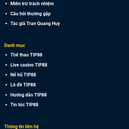
Miễn trừ trách nhiệm
Câu hỏi thường gặp
Tác giả Tran Quang Huy
Danh mục
Thể thao TIP88
Live casino TIP88
Nổ hũ TIP88
Lô đề TIP88
Hướng dẫn TIP88
Tin tức TIP88
Thông tin liên hệ