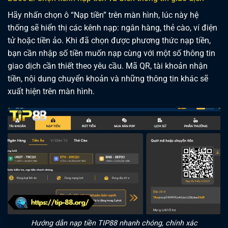
Hãy nhấn chọn ô “Nạp tiền” trên màn hình, lúc này hệ
thống sẽ hiển thị các kênh nạp: ngân hàng, thẻ cào, ví điện
tử hoặc tiền ảo. Khi đã chọn được phương thức nạp tiền,
bạn cần nhập số tiền muốn nạp cùng với một số thông tin
giao dịch cần thiết theo yêu cầu. Mã QR, tài khoản nhận
tiền, nội dung chuyển khoản và những thông tin khác sẽ
xuất hiện trên màn hình.
Hướng dẫn nạp tiền TIP88 nhanh chóng, chính xác