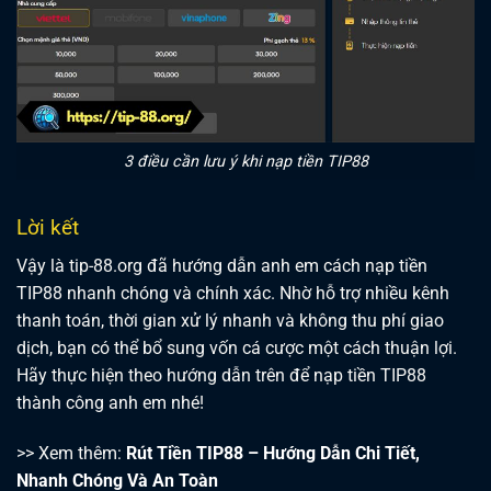
3 điều cần lưu ý khi nạp tiền TIP88
Lời kết
Vậy là tip-88.org đã hướng dẫn anh em cách nạp tiền
TIP88 nhanh chóng và chính xác. Nhờ hỗ trợ nhiều kênh
thanh toán, thời gian xử lý nhanh và không thu phí giao
dịch, bạn có thể bổ sung vốn cá cược một cách thuận lợi.
Hãy thực hiện theo hướng dẫn trên để nạp tiền TIP88
thành công anh em nhé!
>> Xem thêm:
Rút Tiền TIP88 – Hướng Dẫn Chi Tiết,
Nhanh Chóng Và An Toàn