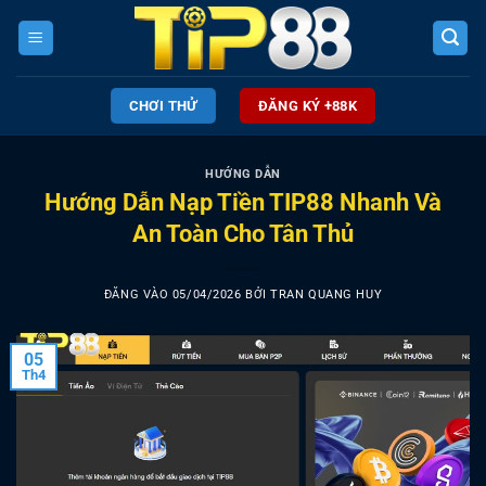
Bỏ
qua
nội
dung
CHƠI THỬ
ĐĂNG KÝ +88K
HƯỚNG DẪN
Hướng Dẫn Nạp Tiền TIP88 Nhanh Và
An Toàn Cho Tân Thủ
ĐĂNG VÀO
05/04/2026
BỞI
TRAN QUANG HUY
05
Th4