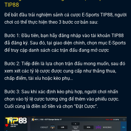
TIP88
Để bắt đầu trải nghiệm sảnh cá cược E-Sports TIP88, người
chơi có thể thực hiện theo 3 bước cơ bản sau:
Bước 1: Đầu tiên, bạn hãy đăng nhập vào tài khoản TIP88
đã đăng ký. Sau đó, tại giao diện chính, chọn mục E-Sports
để truy cập danh sách các trận đấu đang mở cược
Bước 2: Tiếp đến là lựa chọn trận đấu mong muốn, sau đó
xem xét các tỷ lệ cược được cung cấp như thắng thua,
chấp điểm, tài xỉu hoặc kèo phụ…
Bước 3: Sau khi xác định kèo phù hợp, người chơi nhấn
chọn vào tỷ lệ cược tương ứng để thêm vào phiếu cược.
Cuối cùng là điền số tiền và chọn “Đặt Cược”.