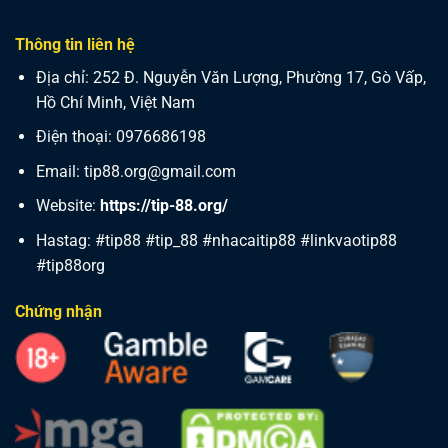
Thông tin liên hệ
Địa chỉ: 252 Đ. Nguyễn Văn Lượng, Phường 17, Gò Vấp,
Hồ Chí Minh, Việt Nam
Điện thoại: 0976686198
Email:
tip88.org@gmail.com
Website:
https://tip-88.org/
Hastag: #tip88 #tip_88 #nhacaitip88 #linkvaotip88
#tip88org
Chứng nhận