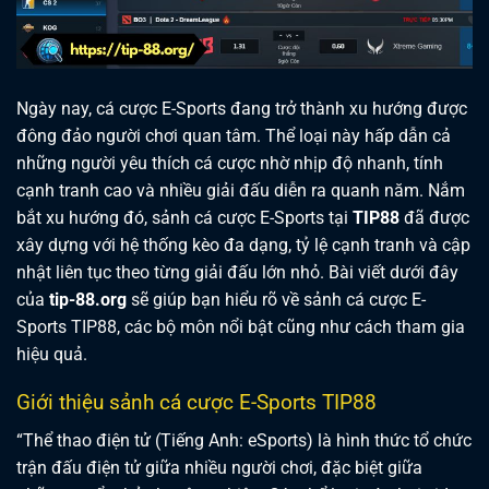
Ngày nay, cá cược E-Sports đang trở thành xu hướng được
đông đảo người chơi quan tâm. Thể loại này hấp dẫn cả
những người yêu thích cá cược nhờ nhịp độ nhanh, tính
cạnh tranh cao và nhiều giải đấu diễn ra quanh năm. Nắm
bắt xu hướng đó, sảnh cá cược E-Sports tại
TIP88
đã được
xây dựng với hệ thống kèo đa dạng, tỷ lệ cạnh tranh và cập
nhật liên tục theo từng giải đấu lớn nhỏ. Bài viết dưới đây
của
tip-88.org
sẽ giúp bạn hiểu rõ về sảnh cá cược E-
Sports TIP88, các bộ môn nổi bật cũng như cách tham gia
hiệu quả.
Giới thiệu sảnh cá cược E-Sports TIP88
“Thể thao điện tử (Tiếng Anh: eSports) là hình thức tổ chức
trận đấu điện tử giữa nhiều người chơi, đặc biệt giữa