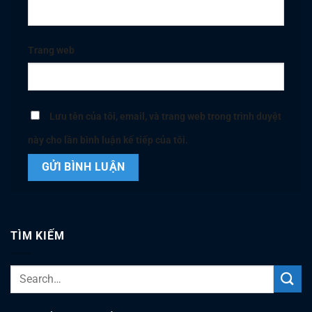
Trang web
Lưu tên của tôi, email, và trang web trong trình duyệt
này cho lần bình luận kế tiếp của tôi.
TÌM KIẾM