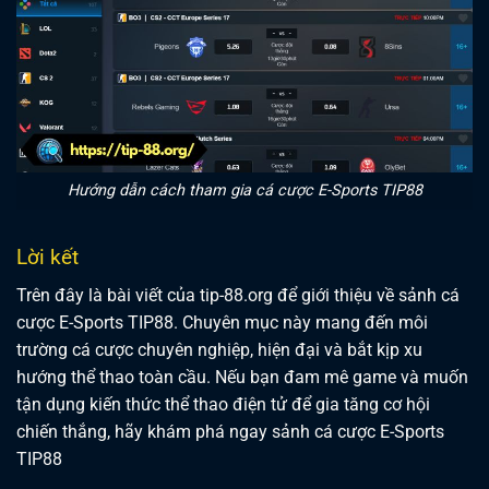
Hướng dẫn cách tham gia cá cược E-Sports TIP88
Lời kết
Trên đây là bài viết của tip-88.org để giới thiệu về sảnh cá
cược E-Sports TIP88. Chuyên mục này mang đến môi
trường cá cược chuyên nghiệp, hiện đại và bắt kịp xu
hướng thể thao toàn cầu. Nếu bạn đam mê game và muốn
tận dụng kiến thức thể thao điện tử để gia tăng cơ hội
chiến thắng, hãy khám phá ngay sảnh cá cược E-Sports
TIP88