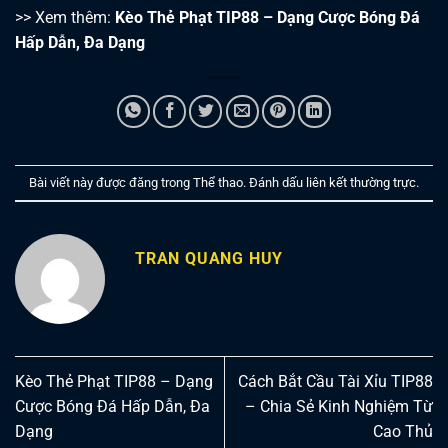
>> Xem thêm:
Kèo Thẻ Phạt TIP88 – Dạng Cược Bóng Đá
Hấp Dẫn, Đa Dạng
Bài viết này được đăng trong
Thể thao
. Đánh dấu
liên kết thường trực
.
TRAN QUANG HUY
Kèo Thẻ Phạt TIP88 – Dạng
Cách Bắt Cầu Tài Xỉu TIP88
Cược Bóng Đá Hấp Dẫn, Đa
– Chia Sẻ Kinh Nghiệm Từ
Dạng
Cao Thủ