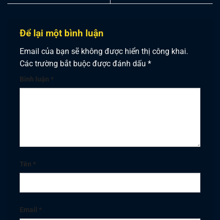
Để lại một bình luận
Email của bạn sẽ không được hiển thị công khai.
Các trường bắt buộc được đánh dấu
*
Bình luận
*
Tên
*
Email
*