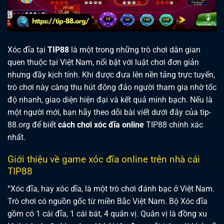
Xóc đĩa tại
TIP88
là một trong những trò chơi dân gian
quen thuộc tại Việt Nam, nổi bật với luật chơi đơn giản
nhưng đầy kịch tính. Khi được đưa lên nền tảng trực tuyến,
trò chơi này càng thu hút đông đảo người tham gia nhờ tốc
độ nhanh, giao diện hiện đại và kết quả minh bạch. Nếu là
một người mới, bạn hãy theo dõi bài viết dưới đây của tip-
88.org để biết
cách chơi xóc đĩa online
TIP88 chính xác
nhất.
Giới thiệu về game xóc đĩa online trên nhà cái
TIP88
“Xóc đĩa, hay xóc dĩa, là một trò chơi đánh bạc ở Việt Nam.
Trò chơi có nguồn gốc từ miền Bắc Việt Nam. Bộ Xóc đĩa
gồm có 1 cái đĩa, 1 cái bát, 4 quân vị. Quân vị là đồng xu