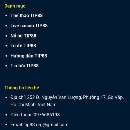
Danh mục
Thể thao TIP88
Live casino TIP88
Nổ hũ TIP88
Lô đề TIP88
Hướng dẫn TIP88
Tin tức TIP88
Thông tin liên hệ
Địa chỉ: 252 Đ. Nguyễn Văn Lượng, Phường 17, Gò Vấp,
Hồ Chí Minh, Việt Nam
Điện thoại: 0976686198
Email:
tip88.org@gmail.com