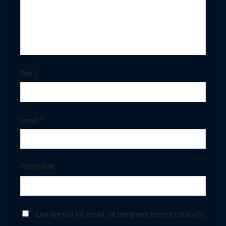
Tên
*
Email
*
Trang web
Lưu tên của tôi, email, và trang web trong trình duyệt